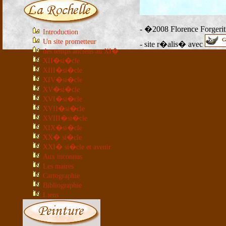
- �2008 Florence Forgerit
Introduction
Un site prometteur
- site r�alis� avec
des temps anciens au XI�
XII�si�cle
XIII�si�cle
XIV�si�cle
XV�si�cle
XVI�si�cle
XVII�si�cle
XVIII�si�cle
XIX�si�cle
XX� si�cle
XXI� si�cle et avenir
Aux inconnus
Les maires
Cartographie
Bibliographie
Liens