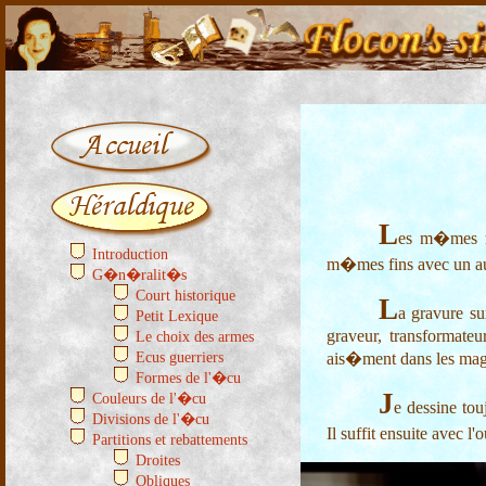
L
es m�mes r
Introduction
m�mes fins avec un au
G�n�ralit�s
Court historique
L
a gravure su
Petit Lexique
graveur, transformate
Le choix des armes
Ecus guerriers
ais�ment dans les maga
Formes de l'�cu
J
Couleurs de l'�cu
e dessine tou
Divisions de l'�cu
Il suffit ensuite avec 
Partitions et rebattements
Droites
Obliques