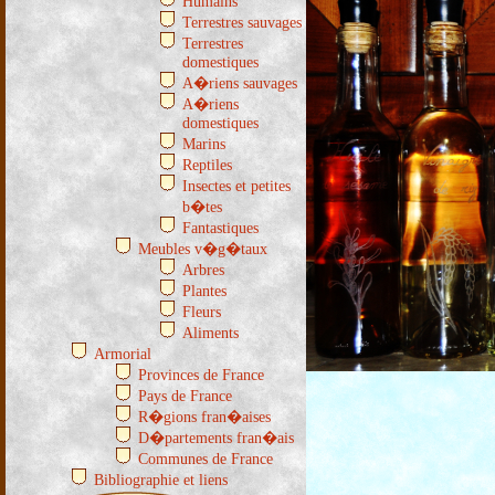
Humains
Terrestres sauvages
Terrestres
domestiques
A�riens sauvages
A�riens
domestiques
Marins
Reptiles
Insectes et petites
b�tes
Fantastiques
Meubles v�g�taux
Arbres
Plantes
Fleurs
Aliments
Armorial
Provinces de France
Pays de France
R�gions fran�aises
D�partements fran�ais
Communes de France
Bibliographie et liens