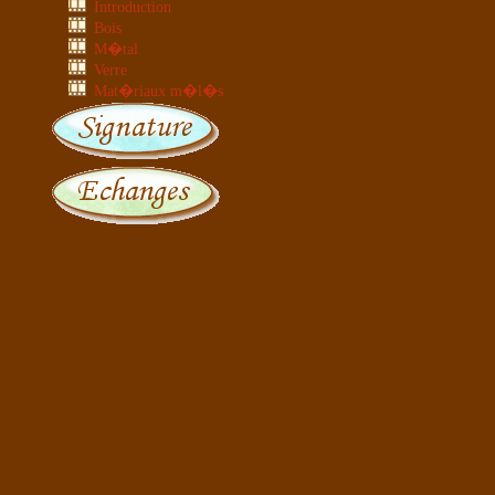
Introduction
Bois
M�tal
Verre
Mat�riaux m�l�s