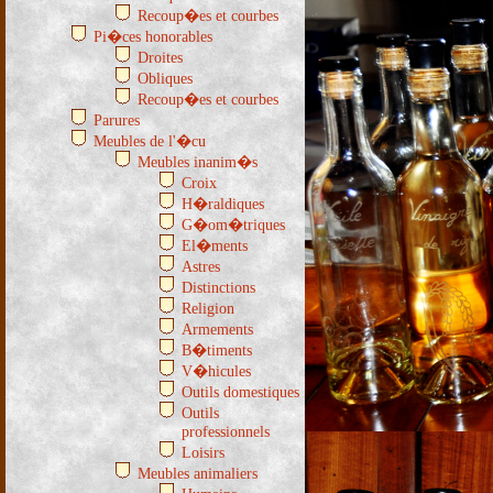
Recoup�es et courbes
Pi�ces honorables
Droites
Obliques
Recoup�es et courbes
Parures
Meubles de l'�cu
Meubles inanim�s
Croix
H�raldiques
G�om�triques
El�ments
Astres
Distinctions
Religion
Armements
B�timents
V�hicules
Outils domestiques
Outils
professionnels
Loisirs
Meubles animaliers